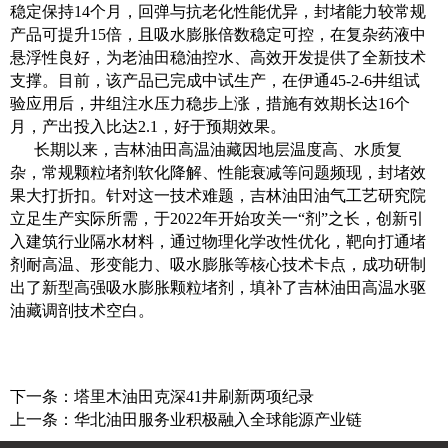
稳定保持14个月，回弹与抗老化性能优异，封堵能力较常规
产品可提升15倍，且吸水膨胀倍数稳定可控，在复杂药液中
悬浮性良好，为老油田稳油控水、高效开发提供了全新技术
支撑。目前，该产品已完成中试生产，在伊通45-2-6井组试
验应用后，井组注水压力稳步上涨，措施有效期长达16个
月，产出投入比达2.1，好于预期效果。
长期以来，吉林油田高温油藏因地层温度高、水质复
杂，常规颗粒堵剂软化降解、性能衰减等问题频现，封堵效
果大打折扣。针对这一技术难题，吉林油田油气工艺研究院
立足生产实际所需，于2022年开始攻关一“剂”之长，创新引
入建筑行业隔水材料，通过物理化学改性优化，靶向打通堵
剂耐高温、形变能力、吸水膨胀等核心技术卡点，成功研制
出了新型高强吸水膨胀颗粒堵剂，填补了吉林油田高温水驱
油藏调剖技术空白。
下一条：
塔里木油田克深41井刷新两项纪录
上一条：
华北油田服务业积极融入全球能源产业链