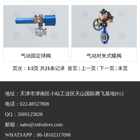
气动固定球阀
气动对夹式蝶阀
页次：
1
/
2
页 共
21
条记录 首页 | 上一页 |
下一页
|
末页
地址：天津市津南区小站工业区天山国际腾飞基地H12
电话：022-88527808
QQ：2669125828
邮箱：
sales@xtdvalves.com
WHATSAPP：86-18102117098