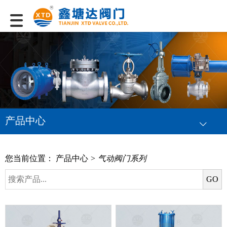
产品中心
您当前位置：
产品中心
> 气动阀门系列