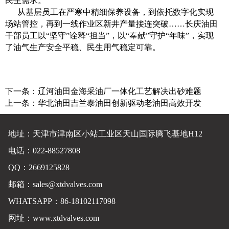
民生需求。
从基层员工在严寒中精细保养设备，到依托数字化实现
场站管控，再到一线作业区新井产量接连突破……长庆油田
干部员工以“坚守”诠释“担当”，以“奉献”守护“年味”，实现
了油气生产安全平稳、民生用气稳定可靠。
下一条：
辽河油田金海采油厂一体化工艺解决出砂难题
上一条：
华北油田吉兰泰油田创新驱动老油田高效开发
地址：天津市津南区小站工业区天山国际腾飞基地H12
电话：022-88527808
QQ：2669125828
邮箱：
sales@xtdvalves.com
WHATSAPP：86-18102117098
网址：
www.xtdvalves.com