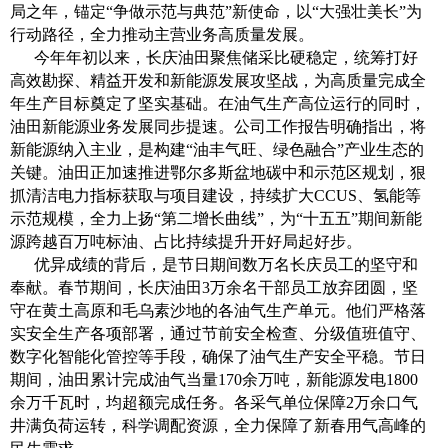
局之年，锚定“争做示范与典范”新使命，以“大强壮美长”为
行动路径，全力推动主营业务高质量发展。
今年年初以来，长庆油田聚焦储采比硬稳定，统筹打好
高效勘探、精益开发和新能源发展攻坚战，为高质量完成全
年生产目标奠定了坚实基础。在油气生产高位运行的同时，
油田新能源业务发展同步提速。公司工作报告明确指出，将
新能源纳入主业，是构建“油丰气旺、绿色融合”产业生态的
关键。油田正加速推进鄂尔多斯盆地碳中和示范区规划，狠
抓清洁电力指标获取与项目建设，持续扩大CCUS、氢能等
示范规模，全力上扬“第二增长曲线”，为“十五五”期间新能
源跨越百万吨标油、占比持续提升开好局起好步。
优异成绩的背后，是节日期间数万名长庆员工的坚守和
奉献。春节期间，长庆油田3万余名干部员工放弃团圆，坚
守在黄土高原和毛乌素沙地的各油气生产单元。他们严格落
实安全生产各项部署，通过节前安全检查、分级值班值守、
数字化智能化管控等手段，确保了油气生产安全平稳。节日
期间，油田累计完成油气当量170余万吨，新能源发电1800
余万千瓦时，均超额完成任务。各采气单位保障2万余口气
井满负荷运转，科学调配资源，全力保障了新春用气高峰的