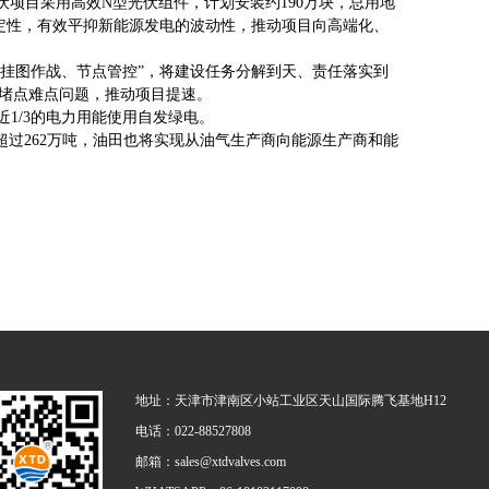
光伏项目采用高效N型光伏组件，计划安装约190万块，总用地
全稳定性，有效平抑新能源发电的波动性，推动项目向高端化、
挂图作战、节点管控”，将建设任务分解到天、责任落实到
堵点难点问题，推动项目提速。
近1/3的电力用能使用自发绿电。
过262万吨，油田也将实现从油气生产商向能源生产商和能
地址：天津市津南区小站工业区天山国际腾飞基地H12
电话：022-88527808
邮箱：
sales@xtdvalves.com