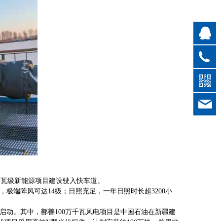
QQ
022
sale
千瓦级新能源项目建设驶入快车道。
极端阵风可达14级；日照充足，一年日照时长超3200小
启动。其中，鄯善100万千瓦风电项目是中国石油在新疆建