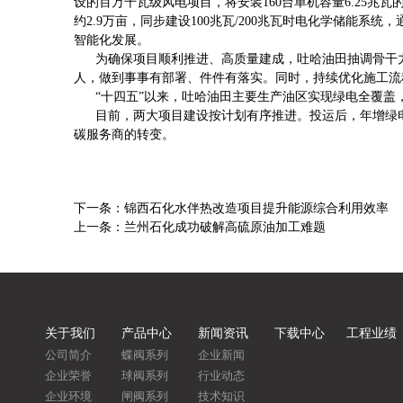
设的百万千瓦级风电项目，将安装160台单机容量6.25兆
约2.9万亩，同步建设100兆瓦/200兆瓦时电化学储
智能化发展。
为确保项目顺利推进、高质量建成，吐哈油田抽调骨干力
人，做到事事有部署、件件有落实。同时，持续优化施工流
“十四五”以来，吐哈油田主要生产油区实现绿电全覆盖，累计
目前，两大项目建设按计划有序推进。投运后，年增绿电发
碳服务商的转变。
下一条：
锦西石化水伴热改造项目提升能源综合利用效率
上一条：
兰州石化成功破解高硫原油加工难题
关于我们
产品中心
新闻资讯
下载中心
工程业绩
公司简介
蝶阀系列
企业新闻
企业荣誉
球阀系列
行业动态
企业环境
闸阀系列
技术知识