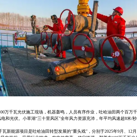
100万千瓦光伏施工现场，机器轰鸣，人员有序作业，吐哈油田两个百万
和光伏。小草湖“三十里风区”全年风力资源充沛，年平均风速超8米/秒，
能源项目是吐哈油田转型发展的“重头戏”，分别于2025年9月、12月