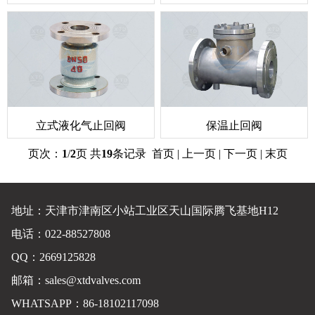
立式液化气止回阀
保温止回阀
页次：
1
/
2
页 共
19
条记录 首页 | 上一页 |
下一页
|
末页
地址：天津市津南区小站工业区天山国际腾飞基地H12
电话：022-88527808
QQ：2669125828
邮箱：
sales@xtdvalves.com
WHATSAPP：86-18102117098