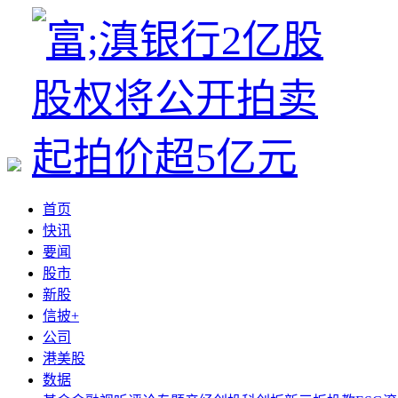
首页
快讯
要闻
股市
新股
信披+
公司
港美股
数据