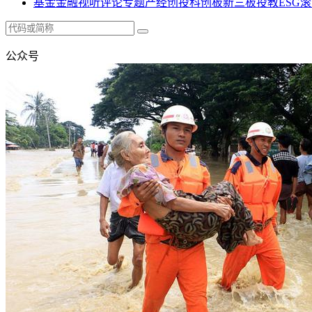
基金
金融
视听
评论
专题
产经
创投
科创板
新三板
投教
ESG
滚
公众号